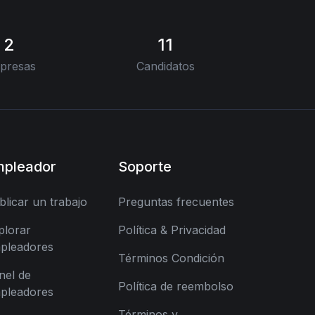
2
11
presas
Candidatos
mpleador
Soporte
blicar un trabajo
Preguntas frecuentes
plorar
Política & Privacidad
pleadores
Términos Condición
nel de
Política de reembolso
pleadores
Términos y