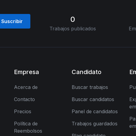
0
Suscribir
Trabajos publicados
Em
Empresa
Candidato
E
Acerca de
Buscar trabajos
Pu
Contacto
Buscar candidatos
Ex
em
Precios
Panel de candidatos
Pa
Política de
Trabajos guardados
em
Reembolsos
Plan candidato